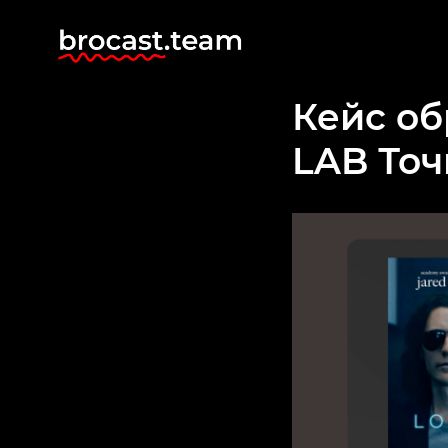
Кейс об
LAB Точ