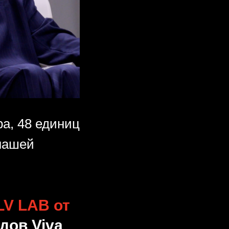
ра, 48 единиц
нашей
LV LAB от
дов Viva