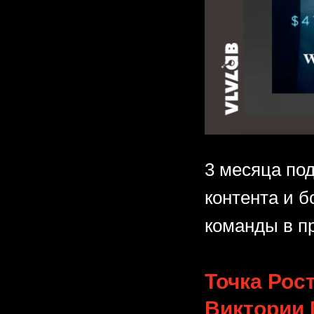
3 месяца под
контента и 
команды в п
Точка Рос
Виктории