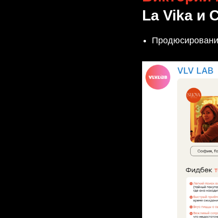
La Vika и 
Продюсирование