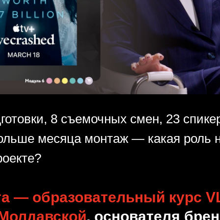
готовки, 8 съемочных смен, 23 спике
больше месяца монтаж — какая роль 
роекте?
та — образовательный курс V
 Молдавской
, основателя брен