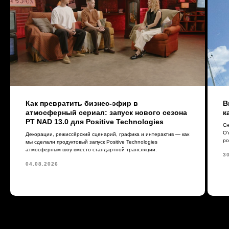
Как превратить бизнес-эфир в
В
атмосферный сериал: запуск нового сезона
к
PT NAD 13.0 для Positive Technologies
Сн
О'
Декорации, режиссёрский сценарий, графика и интерактив — как
ро
мы сделали продуктовый запуск Positive Technologies
атмосферным шоу вместо стандартной трансляции.
3
04.08.2026