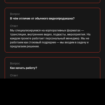
Вопрос
В чём отличие от обычного видеопродакшна?
Ответ
Мы специализируемся на корпоративных форматах —
трансляции, внутренние видео, подкасты, мероприятия. На
каждом проекте работает персональный менеджер. Мы не
работаем как стоковый подрядчик — мы входим в задачу и
предлагаем решение.
Вопрос
Как начать работу?
Ответ
Напишите нам в Telegram или заполните форму на сайте.
Обычно первый разговор занимает 20–30 минут — выясняем
задачу, масштаб и бюджет. Коммерческое предложение
готовим в течение 1 рабочего дня.