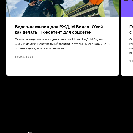
Видео-вакансии для РЖД, М.Видео, О'кей:
Г
как делать HR-контент для соцсетей
с
Снимали видео-вакансии для клиентов HH.ru: РЖД, М.Видео,
Ор
О'кей и других. Вертикальный формат, детальный сценарий, 2–3
го
ролика в день, монтаж до недели.
ме
по
30.03.2026
1