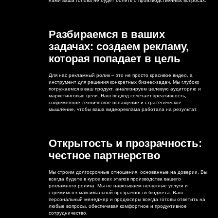
нами ваша голова не будет болеть о производственных вопросах.
Разбираемся в ваших
задачах: создаем рекламу,
которая попадает в цель
Для нас рекламный ролик – это не просто красивое видео, а
инструмент для решения конкретных бизнес-задач. Мы глубоко
погружаемся в ваш продукт, анализируем целевую аудиторию и
маркетинговые цели. Наш подход сочетает креативность,
современное техническое оснащение и стратегическое
мышление, чтобы ваша видеореклама работала на результат.
Открытость и прозрачность:
честное партнерство
Мы строим долгосрочные отношения, основанные на доверии. Вы
всегда будете в курсе всех этапов производства вашего
рекламного ролика. Мы не навязываем ненужные услуги и
стремимся к максимальной прозрачности бюджета. Ваш
персональный менеджер и продюсеры всегда готовы ответить на
любые вопросы, обеспечивая комфортное и продуктивное
сотрудничество.