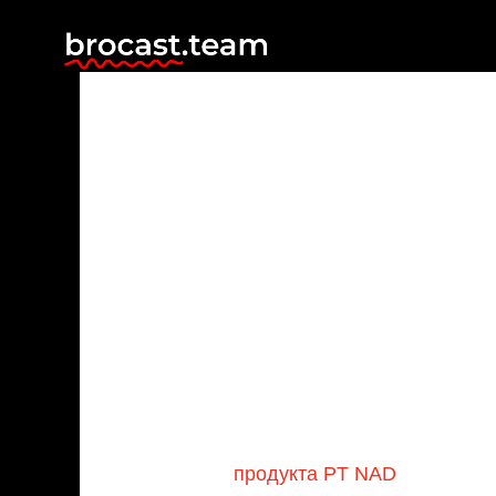
Кейс онлайн запуск
виртуальной студи
Задача
Стояла задача провести мероприятие для
новой версии
продукта PT NAD
. Онлайн 