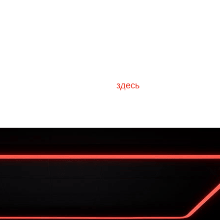
ии, но визуально хотелось выделиться и
е внимание.
в виртуальной студии, то есть снимать
виртуальное специально созданное
 Так мы можем создать уникальное
их бонусов, которые описаны
здесь
.
епт студии, чтобы быстро засинхрониться по