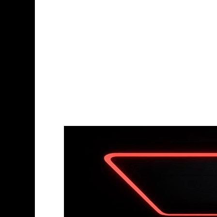
более масштабные офлайн запуски компан
создать что-то уникальное, привлекающе
Особенности проекта
Было решено делать онлайн мероприятие 
спикеров на зеленом фоне и помещать в 
пространство. И все это в прямом эфире.
"пространство" без стройки и много друг
Первым делом быстро сгенерировали конц
тому, к чему движемся.