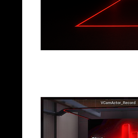
Имея готовый концепт, создали несколько
выбрали 2 для сцен презентации и диало
Благодаря технологии виртуальной студии
“поместить” спикеров в совершенно иное 