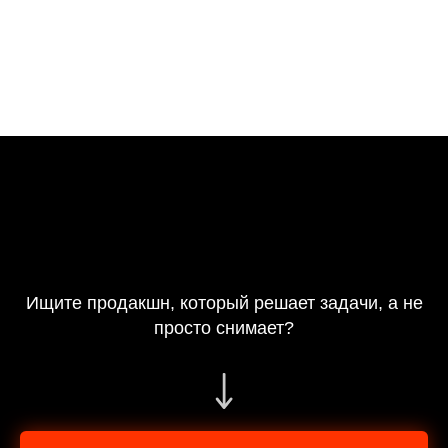
попадать в задачу, в ожидание клиента, а также открываем
для себя новые возможности работы с ИИ.
Хотим отметить, что не только генерация видео с помощью
нейросетей облегчает жизнь видеомкейкерам и клиентам.
Есть еще и другие способы. О них будем рассказывать в
следующих статья.
2025-10-30 14:52
Ищите продакшн, который решает задачи, а не
просто снимает?