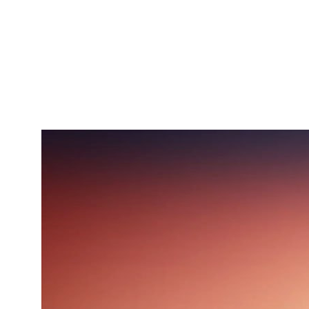
4 - Проработка аудио, которое было
записано голосом клиента
Мы обработали саму запись, добавили саунд-дизайн, чтобы
придать объема общему восприятию звука. Например, для
усиления кадра мы добавили клацание клавиатуры и даже
хоровое пение. В общем, сыграли на эмоциях не только
визуально, но и аудиально!