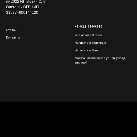
@ 2022 ИП Зюзин Олег
Олегович ОГРНИП
315774600144120
+7-922-2909885
Статьи
irina@brocast.team
Контакты
Написать в Телеграм
Написать в Макс
Москва, Нагатинская ул. 16 (склад
техники)