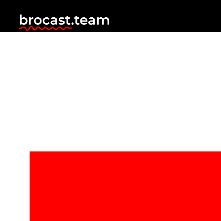
Нейросети в
видеопродакшене
Сегодня нейросети научились генерировать не только
изображения, но и невероятно реалистичные видео. И кто
идёт в ногу со временем, естественно начали применять их в
своих рабочих задачах. Это в первую очередь люди из
видеопродакшена. Хорошая новость для видеомейкеров: с
их помощью можно сократить время на производство
роликов. Хорошая новость для клиентов: для них они
обойдутся значительно быстрее и дешевле.