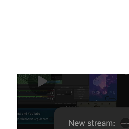
платформ для мероприятий
в России
Если ты проводишь онлайн-мероприятия — от вебинаров до
трансляций с конференций — важно выбрать платформу,
которая подходит именно под твои задачи. У каждой — свои
плюсы, минусы и нюансы, которые могут сыграть ключевую
роль.
Мы собрали актуальный обзор платформ, которыми
действительно пользуются в России. Без академического
занудства — просто, по-человечески.
VK Видео (бывший VK Live)