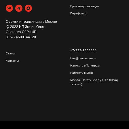
Производство видео
Портфолио
Съемки и трансляции в Москве
@ 2022 ИП Зюзин Олег
Олегович ОГРНИП
315774600144120
+7-922-2909885
Статьи
irina@brocast.team
Контакты
Написать в Телеграм
Написать в Макс
Москва, Нагатинская ул. 16 (склад
техники)