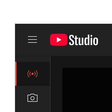
Итог:
Альтернатива YouTube для тех, кто работает на
российский рынок и хочет подстраховаться.
YouTube