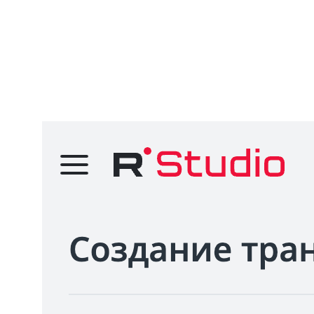
Ограниченные возможности по кастомизации
Нет внятной статистики
Не встроишь в сайт как отдельный плеер
Итог:
Когда у тебя уже есть канал с подписчиками —
отличный инструмент. Особенно для обучающих трансляций,
встреч, анонсов.
RuTube