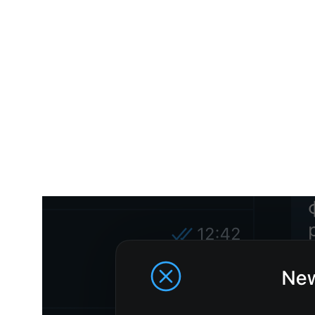
Хорошее качество видео
Большая органика — можно выйти в рекомендации
Встроенный чат, лайки, реакции
Удобно стримить
Минусы:
Иногда нестабильно работает чат
Ограниченный доступ к аналитике
Зависимость от алгоритмов ленты
Итог:
Отличный выбор, если уже есть аудитория во
«ВКонтакте» или планируешь её собрать. Особенно для
массовых и публичных событий.
Telegram