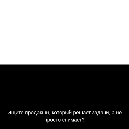
Делаешь вебинары с онлайн общением?
— webinar.ru
или Zoom
Хочешь стрим на российскую платформу «на
всякий»?
— RuTube
Быстро, с телефона и донатами?
— Facecast
📌
Совет от Brocast.team:
Всегда начинай с целей
трансляции и своей аудитории. Платформа — это просто
инструмент. А если нужно сделать всё “под ключ” — мы
можем помочь: от настройки стрима до модерации и
оформления.
2025-03-12 20:07
Трансляции
Ищите продакшн, который решает задачи, а не
просто снимает?