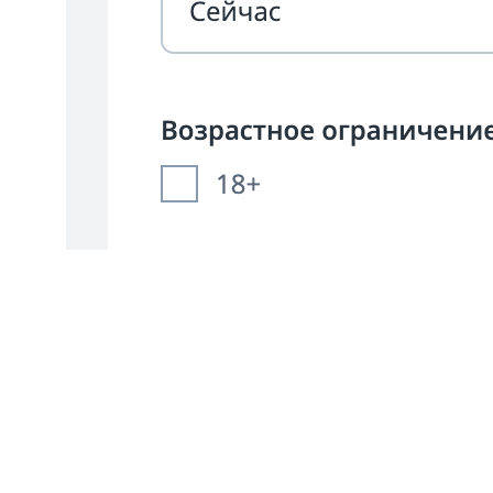
Для кого:
для тех, кто хочет YouTube-подобный опыт, но
«импортозамещение»
Плюсы:
Есть возможность платного доступа и рекламы
Удобная интеграция с ТВ и умными экранами
Не блокируется на территории РФ
Минусы:
Маленький охват и слабая вовлечённость
Иногда глючит плеер и админка
Публика всё ещё скептична